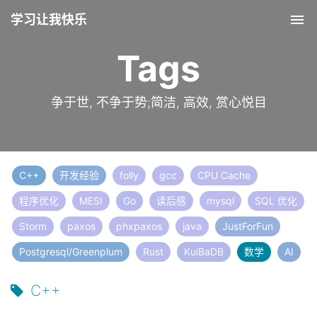
学习让我快乐
Tog
nav
Tags
争于世, 不争于势;简洁, 高效, 赏心悦目
C++
开发经验
folly
gcc
CPU Cache
程序优化
MESI
Go
读后感
mysql
SQL 优化
Storm
paxos
phxpaxos
java
JustForFun
Postgresql/Greenplum
Rust
KuiBaDB
数学
AI
C++