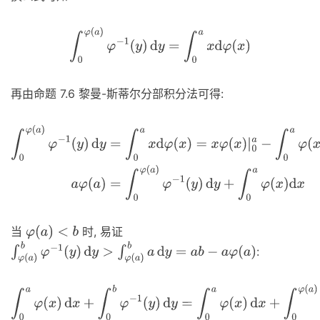
∫
0
φ
(
a
)
φ
−
1
(
y
)
d
y
=
∫
0
a
x
d
φ
(
x
)
再由命题 7.6 黎曼-斯蒂尔分部积分法可得:
∫
0
φ
(
a
)
φ
−
1
(
y
)
d
y
=
∫
0
a
x
d
φ
(
x
)
=
x
φ
(
x
)
|
0
a
−
∫
0
a
φ
(
x
)
d
x
a
φ
(
a
)
=
∫
0
当
时, 易证
φ
(
a
)
<
b
:
∫
φ
(
a
)
b
φ
−
1
(
y
)
d
y
>
∫
φ
(
a
)
b
a
d
y
=
a
b
−
a
φ
(
a
)
∫
0
a
φ
(
x
)
d
x
+
∫
0
b
φ
−
1
(
y
)
d
y
=
∫
0
a
φ
(
x
)
d
x
+
∫
0
φ
(
a
)
φ
−
1
(
y
)
d
y
+
∫
φ
(