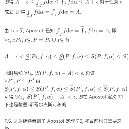
即得
对于任意
A
−
ϵ
≤
∫
―
I
f
d
α
≤
∫
―
I
f
d
α
≤
A
+
ϵ
ϵ
成立, 即得
.
∫
―
I
f
d
α
=
∫
―
I
f
d
α
=
A
由 Tao 到 Apostol: 已知
, 即
∫
―
I
f
d
α
=
∫
―
I
f
d
α
=
A
有:
∀
ϵ
,
∃
P
1
,
P
2
,
P
=
P
1
∪
P
2
A
−
ϵ
<
S
―
(
P
2
,
f
,
α
)
≤
S
―
(
P
,
f
,
α
)
≤
S
―
(
P
,
f
,
α
)
≤
S
―
(
P
1
,
f
,
α
)
<
A
+
ϵ
此时易知
. 再证
∀
t
k
,
|
S
(
P
,
f
,
α
)
−
A
|
<
ϵ
由
∀
P
′
,
P
⊆
P
′
S
―
(
P
,
f
,
α
)
≤
S
―
(
P
′
,
f
,
α
)
≤
S
―
(
P
′
,
f
,
α
)
≤
S
―
(
P
,
f
,
α
)
可得
, 即在 Apostol 定义 7.1
∀
t
k
,
|
S
(
P
′
,
f
,
α
)
−
A
|
<
ϵ
下也是黎曼-斯蒂尔杰斯可积的.
P.S. 之后继续看到了 Apostol 定理 7.6, 我目前也只需要这
些.