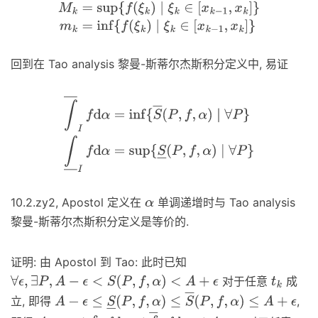
M
k
=
sup
{
f
(
ξ
k
)
∣
ξ
k
∈
[
x
k
−
1
,
x
k
]
}
m
k
=
inf
{
f
(
ξ
k
)
∣
ξ
k
∈
[
x
k
−
1
,
x
回到在 Tao analysis 黎曼-斯蒂尔杰斯积分定义中, 易证
∫
―
I
f
d
α
=
inf
{
S
―
(
P
,
f
,
α
)
∣
∀
P
}
∫
―
I
f
d
α
=
sup
{
S
―
(
P
,
f
,
α
)
∣
∀
P
}
10.2.zy2, Apostol 定义在
单调递增时与 Tao analysis
α
黎曼-斯蒂尔杰斯积分定义是等价的.
证明: 由 Apostol 到 Tao: 此时已知
对于任意
成
∀
ϵ
,
∃
P
,
A
−
ϵ
<
S
(
P
,
f
,
α
)
<
A
+
ϵ
t
k
立, 即得
,
A
−
ϵ
≤
S
―
(
P
,
f
,
α
)
≤
S
―
(
P
,
f
,
α
)
≤
A
+
ϵ