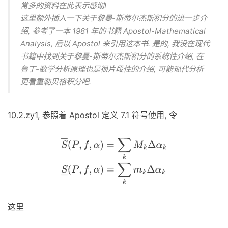
常多的资料在此表示感谢!
这里额外插入一下关于黎曼-斯蒂尔杰斯积分的进一步介
绍, 参考了一本 1981 年的书籍 Apostol-Mathematical
Analysis, 后以 Apostol 来引用这本书. 是的, 我没在现代
书籍中找到关于黎曼-斯蒂尔杰斯积分的系统性介绍, 在
鲁丁-数学分析原理也是很片段性的介绍, 可能现代分析
更看重勒贝格积分吧.
10.2.zy1, 参照着 Apostol 定义 7.1 符号使用, 令
S
―
(
P
,
f
,
α
)
=
∑
k
M
k
Δ
α
k
S
―
(
P
,
f
,
α
)
=
∑
k
m
k
Δ
α
k
这里