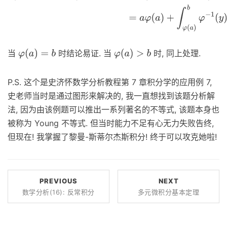
当
时结论易证. 当
时, 同上处理.
φ
(
a
)
=
b
φ
(
a
)
>
b
P.S. 这个是史济怀数学分析教程第 7 章积分学的应用例 7,
史老师当时是通过图形来解决的, 我一直想找到该题分析解
法, 因为由该例题可以推出一系列著名的不等式, 该题本身也
被称为 Young 不等式. 但当时能力不足有心无力失败告终,
但现在! 我掌握了黎曼-斯蒂尔杰斯积分! 终于可以攻克她啦!
PREVIOUS
NEXT
数学分析(16): 反常积分
多元微积分基本定理