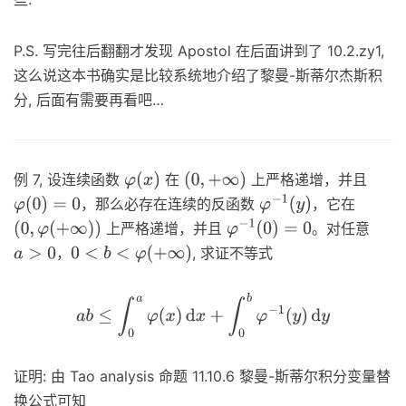
P.S. 写完往后翻翻才发现 Apostol 在后面讲到了 10.2.zy1,
这么说这本书确实是比较系统地介绍了黎曼-斯蒂尔杰斯积
分, 后面有需要再看吧…
例 7, 设连续函数
在
上严格递增，并且
φ
(
x
)
(
0
,
+
∞
)
，那么必存在连续的反函数
，它在
φ
(
0
)
=
0
φ
−
1
(
y
)
上严格递增，并且
。对任意
(
0
,
φ
(
+
∞
)
)
φ
−
1
(
0
)
=
0
，
, 求证不等式
a
>
0
0
<
b
<
φ
(
+
∞
)
a
b
≤
∫
0
a
φ
(
x
)
d
x
+
∫
0
b
φ
−
1
(
y
)
d
y
证明: 由 Tao analysis 命题 11.10.6 黎曼-斯蒂尔积分变量替
换公式可知