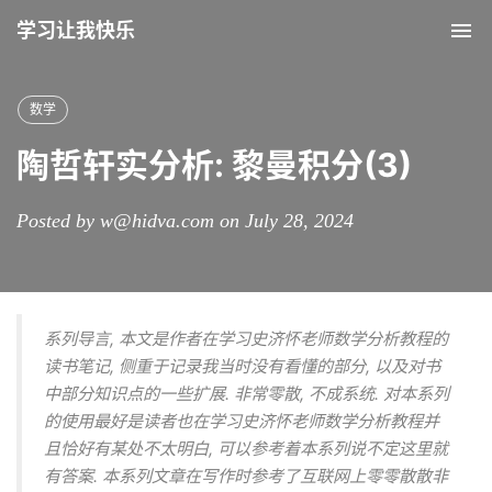
学习让我快乐
Tog
nav
数学
陶哲轩实分析: 黎曼积分(3)
Posted by w@hidva.com on July 28, 2024
系列导言, 本文是作者在学习史济怀老师数学分析教程的
读书笔记, 侧重于记录我当时没有看懂的部分, 以及对书
中部分知识点的一些扩展. 非常零散, 不成系统. 对本系列
的使用最好是读者也在学习史济怀老师数学分析教程并
且恰好有某处不太明白, 可以参考着本系列说不定这里就
有答案. 本系列文章在写作时参考了互联网上零零散散非