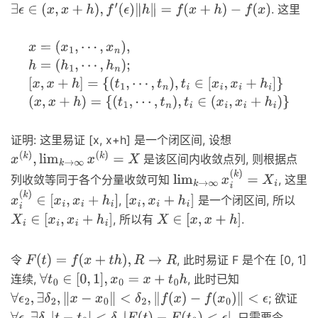
. 这里
∃
ϵ
∈
(
x
,
x
+
h
)
,
f
′
(
ϵ
)
‖
h
‖
=
f
(
x
+
h
)
−
f
(
x
)
x
=
(
x
1
,
⋯
,
x
n
)
,
h
=
(
h
1
,
⋯
,
h
n
)
;
[
x
,
x
+
h
]
=
{
(
t
1
,
⋯
,
t
n
)
,
t
i
∈
[
x
i
,
x
i
+
h
i
]
}
(
x
,
x
+
h
)
=
{
(
t
1
,
⋯
,
t
n
)
,
t
i
∈
(
x
i
,
x
i
+
h
i
)
}
证明: 这里易证 [x, x+h] 是一个闭区间, 设想
是该区间内收敛点列, 则根据点
x
(
k
)
,
lim
k
→
∞
x
(
k
)
=
X
列收敛等同于各个分量收敛可知
, 这里
lim
k
→
∞
x
i
(
k
)
=
X
i
,
是一个闭区间, 所以
x
i
(
k
)
∈
[
x
i
,
x
i
+
h
i
]
[
x
i
,
x
i
+
h
i
]
, 所以有
.
X
i
∈
[
x
i
,
x
i
+
h
i
]
X
∈
[
x
,
x
+
h
]
令
, 此时易证 F 是个在 [0, 1]
F
(
t
)
=
f
(
x
+
t
h
)
,
R
→
R
连续,
, 此时已知
∀
t
0
∈
[
0
,
1
]
,
x
0
=
x
+
t
0
h
; 欲证
∀
ϵ
2
,
∃
δ
2
,
‖
x
−
x
0
‖
<
δ
2
,
‖
f
(
x
)
−
f
(
x
0
)
‖
<
ϵ
, 只需要令