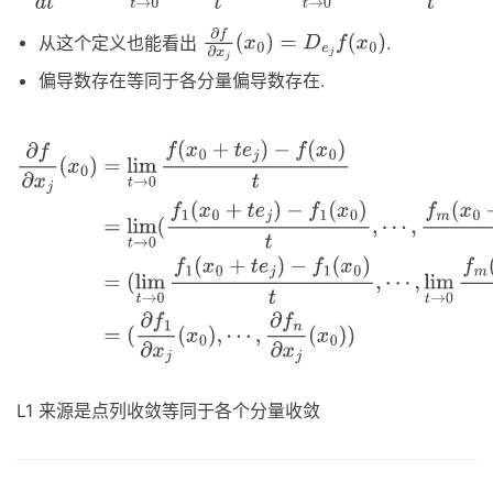
从这个定义也能看出
.
∂
f
∂
x
j
(
x
0
)
=
D
e
j
f
(
x
0
)
偏导数存在等同于各分量偏导数存在.
∂
f
∂
x
j
(
x
0
)
=
lim
t
→
0
f
(
x
0
+
t
e
j
)
−
f
(
x
0
)
t
=
lim
t
→
0
(
f
1
(
x
0
+
t
e
j
)
−
f
1
(
x
0
)
t
,
⋯
,
f
m
(
x
0
+
t
e
j
)
−
f
m
(
x
0
)
t
)
=
(
lim
t
→
0
f
1
(
x
0
+
t
e
j
)
−
f
1
(
x
0
)
t
,
⋯
,
lim
t
→
0
f
m
(
x
0
+
t
e
j
)
−
f
m
(
x
0
)
t
)
,
L
1
=
(
∂
f
1
∂
x
j
(
x
0
)
,
⋯
,
∂
f
n
∂
x
j
(
x
0
)
)
L1 来源是点列收敛等同于各个分量收敛