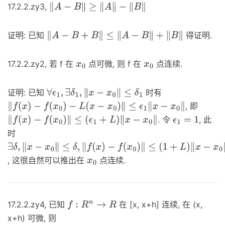
17.2.2.zy3,
‖
A
−
B
‖
≥
‖
A
‖
−
‖
B
‖
证明: 已知
得证明.
‖
A
−
B
+
B
‖
≤
‖
A
−
B
‖
+
‖
B
‖
17.2.2.zy2, 若 f 在
点可微, 则 f 在
点连续.
x
0
x
0
证明: 已知
时有
∀
ϵ
1
,
∃
δ
1
,
‖
x
−
x
0
‖
≤
δ
1
, 即
‖
f
(
x
)
−
f
(
x
0
)
−
L
(
x
−
x
0
)
‖
≤
ϵ
1
‖
x
−
x
0
‖
. 令
, 此
‖
f
(
x
)
−
f
(
x
0
)
‖
≤
(
ϵ
1
+
L
)
‖
x
−
x
0
‖
ϵ
1
=
1
时
∃
δ
,
‖
x
−
x
0
‖
≤
δ
,
‖
f
(
x
)
, 这很自然可以推出在
点连续.
−
f
(
x
0
)
‖
≤
(
1
+
L
)
‖
x
−
x
0
‖
x
0
17.2.2.zy4, 已知
在 [x, x+h] 连续, 在 (x,
f
:
R
n
→
R
x+h) 可微, 则