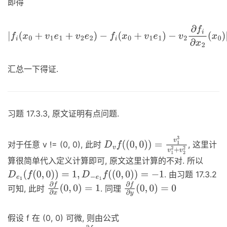
即得
|
f
i
(
x
0
+
v
1
e
1
+
v
2
e
2
)
−
f
i
(
x
0
+
v
1
e
1
)
−
v
2
∂
f
i
∂
x
2
(
x
0
)
|
≤
ϵ
|
v
2
|
n
m
汇总一下得证.
习题 17.3.3, 原文证明有点问题.
对于任意 v != (0, 0), 此时
, 这里计
D
v
f
(
(
0
,
0
)
)
=
v
1
3
v
1
2
+
v
2
2
算很简单代入定义计算即可, 原文这里计算的不对. 所以
. 由习题 17.3.2
D
e
1
(
f
(
0
,
0
)
)
=
1
,
D
−
e
1
f
(
(
0
,
0
)
)
=
−
1
可知, 此时
. 同理
∂
f
∂
x
(
0
,
0
)
=
1
∂
f
∂
y
(
0
,
0
)
=
0
假设 f 在 (0, 0) 可微, 则由公式