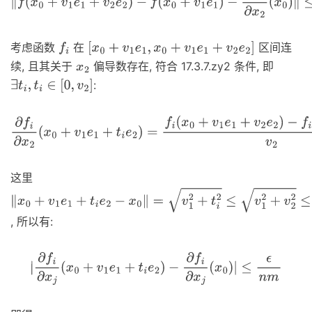
考虑函数
在
区间连
f
i
[
x
0
+
v
1
e
1
,
x
0
+
v
1
e
1
+
v
2
e
2
]
续, 且其关于
偏导数存在, 符合 17.3.7.zy2 条件, 即
x
2
:
∃
t
i
,
t
i
∈
[
0
,
v
2
]
∂
f
i
∂
x
2
(
x
0
+
v
1
e
1
+
t
i
e
2
)
=
f
i
(
x
0
+
v
1
e
1
+
v
2
e
2
)
−
f
i
(
x
0
+
v
1
e
1
)
v
2
这里
‖
x
0
+
v
1
e
1
+
t
i
e
2
−
x
0
‖
=
v
1
2
+
t
i
2
≤
v
1
2
+
v
2
2
≤
‖
x
−
x
0
‖
≤
δ
, 所以有:
|
∂
f
i
∂
x
j
(
x
0
+
v
1
e
1
+
t
i
e
2
)
−
∂
f
i
∂
x
j
(
x
0
)
|
≤
ϵ
n
m