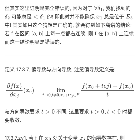
但其实这里证明是完全错误的, 因为对于
, 我们找到的
∀
δ
1
可能总是
的! 即此时并不能确保
总是位于
δ
2
<
δ
1
x
1
E
3
中! 其实如果这个猜想是正确的, 就会得到如下离谱的结论:
若 f 在区间 [a, b] 上每一点都右连续, 则 f 在 [a, b] 上连续.
而这一结论明显是错误的.
定义 17.3.7, 偏导数与方向导数, 注意偏导数定义是:
∂
f
(
x
)
∂
x
j
(
x
0
)
=
lim
t
→
0
,
t
≠
0
,
x
0
+
t
e
j
∈
E
f
(
x
0
+
t
e
j
)
−
f
(
x
0
)
t
与方向导数要求
不同, 这里要求
时都
t
>
0
t
>
0
,
t
<
0
要收敛.
17.3.7.zy1, 若 f 在
处关于变量
的偏导数存在, 则
x
0
x
j