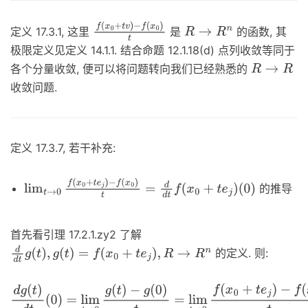
定义 17.3.1, 这里
是
的函数, 其
f
(
x
0
+
t
v
)
R
→
R
n
极限定义见定义 14.1.1. 结合命题 12.1.18(d) 点列收敛等同于
−
f
(
x
0
)
t
各个分量收敛, 便可以将问题转向我们已经熟悉的
R
→
R
收敛问题.
定义 17.3.7, 若干补充:
的推导
lim
t
→
0
f
(
x
0
+
t
e
j
)
−
f
(
x
0
)
t
=
d
d
t
f
(
x
0
+
t
e
j
)
(
0
)
首先看引理 17.2.1.zy2 了解
的定义. 则:
d
d
t
g
(
t
)
,
g
(
t
)
=
f
(
x
0
+
t
e
j
)
,
R
→
R
n
d
g
(
t
)
d
t
(
0
)
=
lim
t
→
0
g
(
t
)
−
g
(
0
)
t
=
lim
t
→
0
f
(
x
0
+
t
e
j
)
−
f
(
x
0
)
t