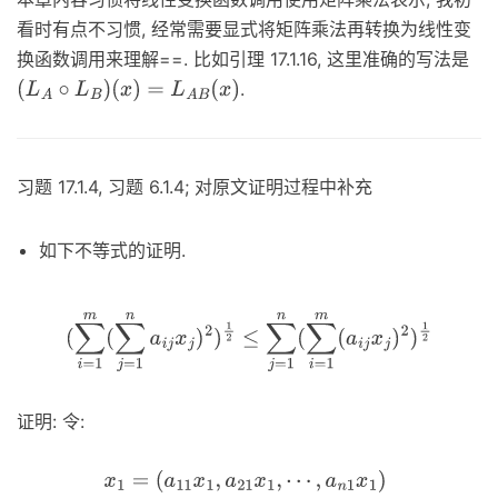
看时有点不习惯, 经常需要显式将矩阵乘法再转换为线性变
换函数调用来理解==. 比如引理 17.1.16, 这里准确的写法是
.
(
L
A
∘
L
B
)
(
x
)
=
L
A
B
(
x
)
习题 17.1.4, 习题 6.1.4; 对原文证明过程中补充
如下不等式的证明.
(
∑
i
=
1
m
(
∑
j
=
1
n
a
i
j
x
j
)
2
)
1
2
≤
∑
j
=
1
n
(
∑
i
=
1
m
(
a
i
j
x
j
)
2
)
1
2
证明: 令:
x
1
=
(
a
11
x
1
,
a
21
x
1
,
⋯
,
a
n
1
x
1
)
x
2
=
(
a
12
x
2
,
a
22
x
2
,