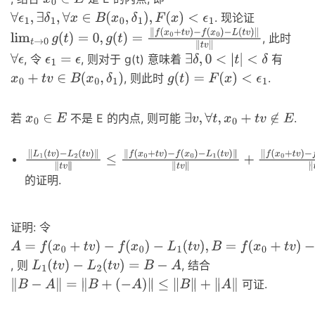
x
0
∈
E
. 现论证
∀
ϵ
1
,
∃
δ
1
,
∀
x
∈
B
(
x
0
,
δ
1
)
,
F
(
x
)
<
ϵ
1
, 此时
lim
t
→
0
g
(
t
)
=
0
,
g
(
t
)
=
‖
f
(
x
0
+
t
v
)
−
f
(
x
0
)
−
L
(
t
v
)
‖
‖
t
v
‖
, 令
, 则对于 g(t) 意味着
有
∀
ϵ
ϵ
1
=
ϵ
∃
δ
,
0
<
|
t
|
<
δ
, 则此时
.
x
0
+
t
v
∈
B
(
x
0
,
δ
1
)
g
(
t
)
=
F
(
x
)
<
ϵ
1
若
不是 E 的内点, 则可能
.
x
0
∈
E
∃
v
,
∀
t
,
x
0
+
t
v
∉
E
‖
L
1
(
t
v
)
的证明.
−
L
2
(
t
v
)
‖
‖
t
v
‖
≤
‖
f
(
x
0
+
t
v
)
−
f
(
x
0
)
−
L
1
(
t
v
)
‖
‖
t
v
‖
+
‖
f
(
x
0
+
t
v
)
−
f
(
x
0
)
−
L
2
(
t
v
)
‖
‖
t
v
‖
证明: 令
A
=
f
(
x
0
+
t
v
)
, 则
, 结合
−
f
(
x
L
0
1
)
(
−
t
v
L
)
1
−
(
t
L
v
2
)
,
(
B
t
v
=
)
f
=
(
x
B
0
−
+
A
t
v
)
可证.
−
‖
B
f
−
(
x
A
0
‖
)
=
−
‖
L
B
2
+
(
(
t
−
v
)
A
)
‖
≤
‖
B
‖
+
‖
A
‖