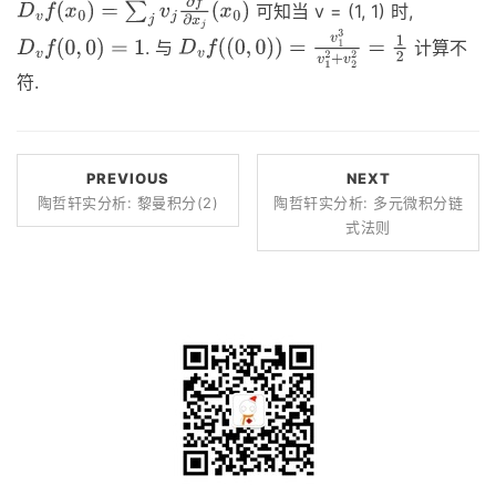
可知当 v = (1, 1) 时,
D
v
f
(
x
0
)
=
∑
j
v
j
∂
f
∂
x
j
(
x
0
)
. 与
计算不
D
v
f
(
0
,
0
)
=
1
D
v
f
(
(
0
,
0
)
)
=
v
1
3
v
1
2
+
v
2
2
=
1
2
符.
PREVIOUS
NEXT
陶哲轩实分析: 黎曼积分(2)
陶哲轩实分析: 多元微积分链
式法则