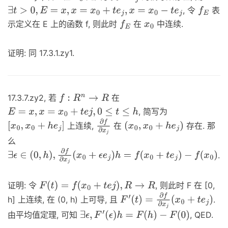
, 令
表
∃
t
>
0
,
E
=
x
,
x
=
x
0
+
t
e
j
,
x
=
x
0
−
t
e
j
f
E
示定义在 E 上的函数 f, 则此时
在
中连续.
f
E
x
0
证明: 同 17.3.1.zy1.
17.3.7.zy2, 若
在
f
:
R
n
→
R
, 简写为
E
=
x
,
x
=
x
0
+
t
e
j
,
0
≤
t
≤
h
上连续,
在
存在. 那
[
x
0
,
x
0
+
h
e
j
]
∂
f
∂
x
j
(
x
0
,
x
0
+
h
e
j
)
么
.
∃
ϵ
∈
(
0
,
h
)
,
∂
f
∂
x
j
(
x
0
+
ϵ
e
j
)
h
=
f
(
x
0
+
t
e
j
)
−
f
(
x
0
)
证明: 令
, 则此时 F 在 [0,
F
(
t
)
=
f
(
x
0
+
t
e
j
)
,
R
→
R
h] 上连续, 在 (0, h) 上可导, 且
.
F
′
(
t
)
=
∂
f
∂
x
j
(
x
0
+
t
e
j
)
由平均值定理, 可知
, QED.
∃
ϵ
,
F
′
(
ϵ
)
h
=
F
(
h
)
−
F
(
0
)