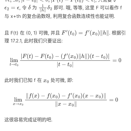
∀
ϵ
,
∃
δ
,
|
t
−
t
0
|
<
δ
,
|
F
(
t
)
−
F
(
t
0
)
<
ϵ
|
, 令
为
即可. 哦, 等等, 这里 F 可以看作 f
ϵ
2
=
ϵ
δ
1
‖
h
‖
δ
2
与 x+th 的复合函数呀, 利用复合函数连续性也能证明.
且 F(t) 在 (0, 1) 可微, 并且
. 根据引
F
′
(
t
0
)
=
f
′
(
x
0
)
‖
h
‖
理 17.2.1, 此时我们只要证出:
lim
t
→
t
0
|
F
(
t
)
−
F
(
t
0
)
−
(
f
′
(
x
0
)
‖
h
‖
)
(
t
−
t
0
)
|
|
t
−
t
0
|
=
0
此时我们已知 f 在
处可微, 即:
x
0
lim
x
→
x
0
‖
f
(
x
)
−
f
(
x
0
)
−
f
′
(
x
0
)
(
x
−
x
0
)
‖
‖
x
−
x
0
‖
=
0
这很容易完成证明的吧.