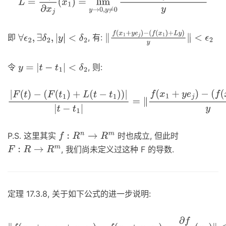
即
, 有:
∀
ϵ
2
,
∃
δ
2
,
|
y
|
<
δ
2
‖
f
(
x
1
+
y
e
j
)
−
(
f
(
x
1
)
+
L
y
)
y
‖
<
ϵ
2
令
, 则:
y
=
|
t
−
t
1
|
<
δ
2
|
F
(
t
)
−
(
F
(
t
1
)
+
L
(
t
−
t
1
)
)
|
|
t
−
t
1
|
=
‖
f
(
x
1
+
y
e
j
)
−
(
f
(
x
1
)
+
L
y
)
y
‖
<
ϵ
2
P.S. 这里其实
时也成立, 但此时
f
:
R
n
→
R
m
, 我们尚未定义过这种 F 的导数.
F
:
R
→
R
m
定理 17.3.8, 关于如下公式的进一步说明:
‖
f
(
x
0
+
v
1
e
1
+
v
2
e
2
)
−
f
(
x
0
+
v
1
e
1
)
−
∂
f
∂
x
2
(
x
0
)
‖
≤
ϵ
‖
x
−
x
0
‖
n