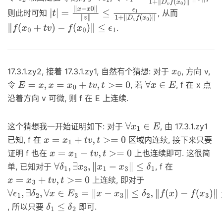
则此时可知
, 从而
|
t
|
=
‖
x
−
x
0
‖
‖
v
‖
≤
ϵ
1
1
+
‖
D
v
f
(
x
0
)
‖
.
‖
f
(
x
0
+
t
v
)
−
f
(
x
0
)
‖
≤
ϵ
1
17.3.1.zy2, 接着 17.3.1.zy1, 自然有个猜想: 对于
, 方向 v,
x
0
令
, 若
, f 在 x 点
E
=
x
,
x
=
x
0
+
t
v
,
t
>=
0
∀
x
∈
E
沿着方向 v 可微, 则 f 在 E 上连续.
这个猜想我一开始证明如下: 对于
, 由 17.3.1.zy1
∀
x
1
∈
E
已知, f 在
区域内连续, 接下来只要
x
=
x
1
+
t
v
,
t
>=
0
证明 f 也在
上也连续即可. 这很简
x
=
x
1
−
t
v
,
t
>=
0
单, 已知对于
, f 在
∀
δ
1
,
∃
x
3
,
‖
x
1
−
x
3
‖
≤
δ
1
上连续, 即对于
x
=
x
3
+
t
v
,
t
>=
0
∀
ϵ
1
,
∃
δ
2
,
∀
x
∈
E
3
=
‖
x
−
x
3
‖
≤
δ
2
,
‖
f
(
x
)
, 所以只要
即可.
−
f
(
x
3
)
‖
≤
ϵ
1
δ
1
≤
δ
2