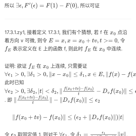
所以
, 所以可证
∃
ϵ
,
F
′
(
ϵ
)
=
F
(
1
)
−
F
(
0
)
17.3.1.zy1, 接着定义 17.3.1, 我们有个猜想, 若 f 在
点沿
x
0
着方向 v 可微, 则令
, 令
E
=
x
,
x
=
x
0
+
t
v
,
t
>=
0
表示定义在 E 上的函数 f, 则此时
在
中连续.
f
E
f
E
x
0
证明: 欲证
在
上连续, 只需要证
f
E
x
0
∀
ϵ
1
>
0
,
∃
δ
1
>
0
,
‖
x
−
x
0
‖
≤
δ
1
,
x
∈
E
,
‖
f
(
x
)
此时已知
−
f
(
x
0
)
‖
≤
ϵ
1
∀
ϵ
2
>
0
,
∃
δ
2
,
|
t
|
. 即
<
δ
2
,
‖
f
(
x
0
+
t
v
)
‖
f
(
x
0
+
t
v
)
−
f
(
x
0
)
t
‖
−
‖
D
v
f
(
x
0
)
‖
≤
ϵ
2
−
f
(
x
0
)
t
−
D
v
f
(
x
0
)
‖
≤
ϵ
2
‖
f
(
x
0
+
t
v
)
−
f
(
x
0
)
‖
≤
(
ϵ
2
+
‖
D
v
f
(
x
0
)
‖
)
|
t
|
令
取固定值 1, 则对于
, 令
,
ϵ
2
∀
ϵ
1
δ
1
=
ϵ
1
1
+
‖
D
v
f
(
x
0
)
‖
‖
v
‖