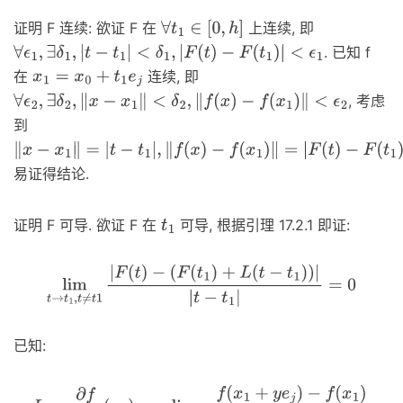
证明 F 连续: 欲证 F 在
上连续, 即
∀
t
1
∈
[
0
,
h
]
. 已知 f
∀
ϵ
1
,
∃
δ
1
,
|
t
−
t
1
|
<
δ
1
,
|
F
(
t
)
−
F
(
t
1
)
|
<
ϵ
1
在
连续, 即
x
1
=
x
0
+
t
1
e
j
, 考虑
∀
ϵ
2
,
∃
δ
2
,
‖
x
−
x
1
‖
<
δ
2
,
‖
f
(
x
)
−
f
(
x
1
)
‖
<
ϵ
2
到
‖
x
−
x
1
‖
=
|
t
−
t
1
|
,
‖
f
(
x
)
易证得结论.
−
f
(
x
1
)
‖
=
|
F
(
t
)
−
F
(
t
1
)
|
证明 F 可导. 欲证 F 在
可导, 根据引理 17.2.1 即证:
t
1
lim
t
→
t
1
,
t
≠
t
1
|
F
(
t
)
−
(
F
(
t
1
)
+
L
(
t
−
t
1
)
)
|
|
t
−
t
1
|
=
0
已知:
L
=
∂
f
∂
x
j
(
x
1
)
=
lim
y
→
0
,
y
≠
0
f
(
x
1
+
y
e
j
)
−
f
(
x
1
)
y