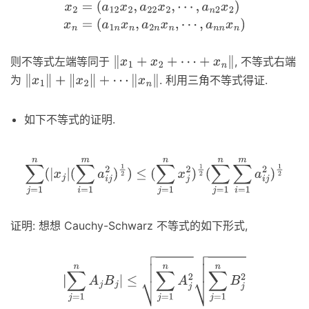
⋯
,
a
n
2
x
2
)
x
n
=
(
a
1
n
x
n
,
a
2
n
x
n
,
⋯
,
a
n
n
x
n
)
则不等式左端等同于
, 不等式右端
‖
x
1
+
x
2
+
⋯
+
x
n
‖
为
. 利用三角不等式得证.
‖
x
1
‖
+
‖
x
2
‖
+
⋯
‖
x
n
‖
如下不等式的证明.
∑
j
=
1
n
(
|
x
j
|
(
∑
i
=
1
m
a
i
j
2
)
1
2
)
≤
(
∑
j
=
1
n
x
j
2
)
1
2
(
∑
j
=
1
n
∑
i
=
1
m
a
i
j
2
)
1
2
证明: 想想 Cauchy-Schwarz 不等式的如下形式,
|
∑
j
=
1
n
A
j
B
j
|
≤
∑
j
=
1
n
A
j
2
∑
j
=
1
n
B
j
2