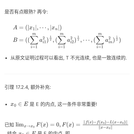
是否有点眼熟? 再令:
A
=
(
|
x
1
|
,
⋯
,
|
x
n
|
)
B
=
(
(
∑
i
=
1
m
a
i
1
2
)
1
2
,
(
∑
i
=
1
m
a
i
2
2
)
1
2
,
⋯
,
(
∑
i
=
1
m
a
i
n
2
)
1
2
)
从原文证明过程可以看出, T 不光连续, 也是一致连续的.
引理 17.2.4, 额外补充:
是 E 的内点, 这一条件非常重要!
x
0
∈
E
已知
lim
x
→
x
0
F
(
x
)
=
0
,
F
(
x
)
=
‖
f
(
x
)
, 结合
是 E 的内点, 即
−
f
(
x
0
)
−
L
(
x
−
x
0
)
‖
‖
x
−
x
0
‖