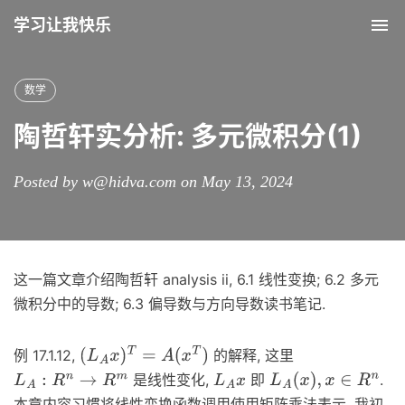
学习让我快乐
Tog
nav
数学
陶哲轩实分析: 多元微积分(1)
Posted by w@hidva.com on May 13, 2024
这一篇文章介绍陶哲轩 analysis ii, 6.1 线性变换; 6.2 多元
微积分中的导数; 6.3 偏导数与方向导数读书笔记.
例 17.1.12,
的解释, 这里
(
L
A
x
)
T
=
A
(
x
T
)
是线性变化,
即
.
L
A
:
R
n
→
R
m
L
A
x
L
A
(
x
)
,
x
∈
R
n
本章内容习惯将线性变换函数调用使用矩阵乘法表示, 我初