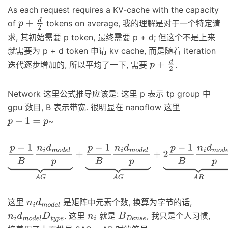
As each request requires a KV-cache with the capacity
of
tokens on average, 我的理解是对于一个特定请
p
+
d
2
求, 其初始需要 p token, 最终需要 p + d; 但这个不是上来
就需要为 p + d token 申请 kv cache, 而是随着 iteration
迭代逐步增加的, 所以平均了一下, 需要
.
p
+
d
2
Network 这里公式推导应该是: 这里 p 表示 tp group 中
gpu 数目, B 表示带宽. 很明显在 nanoflow 这里
~
p
−
1
=
p
p
−
1
B
n
i
d
m
o
d
e
l
p
⏟
A
G
+
p
−
1
B
n
i
d
m
o
d
e
l
p
⏟
A
G
+
2
p
−
1
B
n
i
d
m
o
d
这里
是矩阵中元素个数, 换算为字节的话,
n
i
d
m
o
d
e
l
. 这里
就是
, 我只是个人习惯,
n
i
d
m
o
d
e
l
D
t
y
p
e
n
i
B
D
e
n
s
e