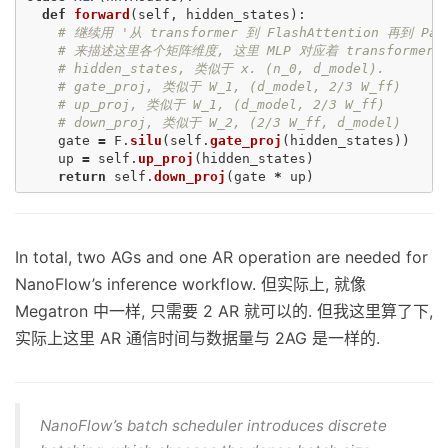
def
forward
(
self
,
hidden_states
):
gate
=
F
.
silu
(
self
.
gate_proj
(
hidden_states
))
up
=
self
.
up_proj
(
hidden_states
)
return
self
.
down_proj
(
gate
*
up
)
In total, two AGs and one AR operation are needed for
NanoFlow’s inference workflow. 但实际上, 就像
Megatron 中一样, 只需要 2 AR 就可以的. 但我这里算了下,
实际上这里 AR 通信时间与数据量与 2AG 是一样的.
NanoFlow’s batch scheduler introduces discrete