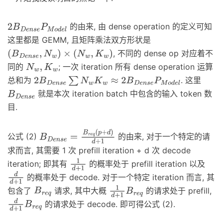
的由来, 由 dense operation 的定义可知
2
B
D
e
n
s
e
P
M
o
d
e
l
这里都是 GEMM, 且矩阵乘法双方形状是
, 不同的 dense op 对应着不
(
B
D
e
n
s
e
,
N
w
)
×
(
N
w
,
K
w
)
同的
; 一次 iteration 所有 dense operation 运算
N
w
,
K
w
总和为
. 这里
2
B
D
e
n
s
e
∑
N
w
K
w
≈
2
B
D
e
n
s
e
P
M
o
d
e
l
就是本次 iteration batch 中包含的输入 token 数
B
D
e
n
s
e
目.
公式 (2)
的由来, 对于一个特定的请
B
D
e
n
s
e
=
B
r
e
q
(
p
+
d
)
d
+
1
求而言, 其需要 1 次 prefill iteration + d 次 decode
iteration; 即其有
的概率处于 prefill iteration 以及
1
d
+
1
的概率处于 decode. 对于一个特定 iteration 而言, 其
d
d
+
1
包含了
请求, 其中大概
的请求处于 prefill,
B
r
e
q
1
d
+
1
B
r
e
q
的请求处于 decode. 即可得公式 (2).
d
d
+
1
B
r
e
q