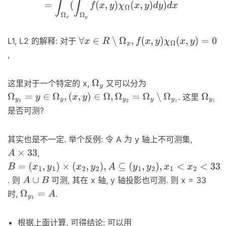
L1, L2 的解释: 对于
∀
x
∈
R
∖
Ω
x
,
f
(
x
,
y
)
χ
Ω
(
x
,
y
)
=
0
,
这里对于一个特定的 x,
又可以分为
Ω
y
. 这里
Ω
y
1
=
y
∈
Ω
y
,
(
x
,
y
)
∈
Ω
,
Ω
y
2
=
Ω
y
∖
Ω
y
1
Ω
y
1
是否可测?
其实也是不一定. 举个反例: 令 A 为 y 轴上不可测集,
,
A
×
33
B
=
. 则
可测, 其在 x 轴, y 轴投影也可测. 则 x = 33
(
x
1
,
y
A
1
)
∪
×
B
(
x
2
,
y
2
)
,
A
⊆
(
y
1
,
y
2
)
,
x
1
<
x
2
<
33
时,
.
Ω
y
1
=
A
根据上面计算, 可得结论: 可以用