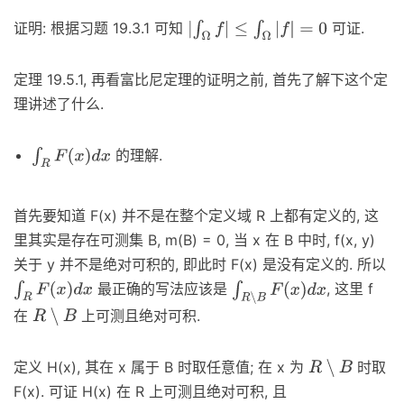
证明: 根据习题 19.3.1 可知
可证.
|
∫
Ω
f
|
≤
∫
Ω
|
f
|
=
0
定理 19.5.1, 再看富比尼定理的证明之前, 首先了解下这个定
理讲述了什么.
的理解.
∫
R
F
(
x
)
d
x
首先要知道 F(x) 并不是在整个定义域 R 上都有定义的, 这
里其实是存在可测集 B, m(B) = 0, 当 x 在 B 中时, f(x, y)
关于 y 并不是绝对可积的, 即此时 F(x) 是没有定义的. 所以
最正确的写法应该是
, 这里 f
∫
R
F
(
x
)
d
x
∫
R
∖
B
F
(
x
)
d
x
在
上可测且绝对可积.
R
∖
B
定义 H(x), 其在 x 属于 B 时取任意值; 在 x 为
时取
R
∖
B
F(x). 可证 H(x) 在 R 上可测且绝对可积, 且