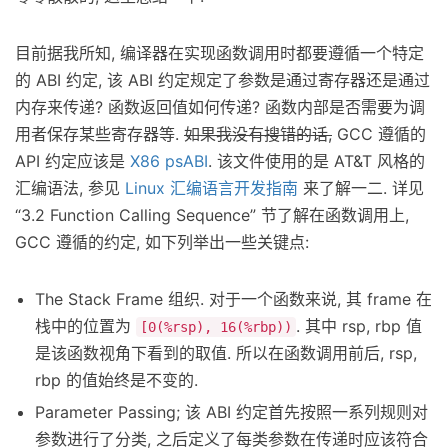
目前据我所知, 编译器在实现函数调用时都要遵循一个特定
的 ABI 约定, 该 ABI 约定规定了参数是通过寄存器还是通过
内存来传递? 函数返回值如何传递? 函数内部是否需要为调
用者保存某些寄存器等.
如果我没有搜错的话,
GCC 遵循的
API 约定应该是
X86 psABI
. 该文件使用的是 AT&T 风格的
汇编语法, 参见
Linux 汇编语言开发指南
来了解一二. 详见
“3.2 Function Calling Sequence” 节了解在函数调用上,
GCC 遵循的约定, 如下列举出一些关键点:
The Stack Frame 组织. 对于一个函数来说, 其 frame 在
栈中的位置为
. 其中 rsp, rbp 值
[0(%rsp), 16(%rbp))
是该函数视角下看到的取值. 所以在函数调用前后, rsp,
rbp 的值始终是不变的.
Parameter Passing; 该 ABI 约定首先按照一系列规则对
参数进行了分类, 之后定义了每类参数在传递时应该符合