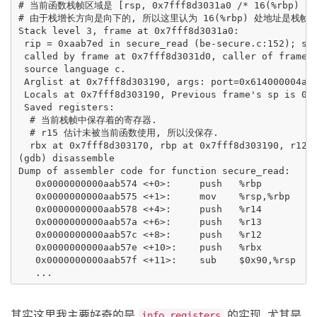
# 当前函数栈帧区域是 [rsp, 0x7fff8d3031a0 /* 16(%rbp) */)
# 由于栈增长方向是向下的, 所以这里认为 16(%rbp) 处地址是栈帧起
Stack level 3, frame at 0x7fff8d3031a0:

 rip = 0xaab7ed in secure_read (be-secure.c:152); sav
 called by frame at 0x7fff8d3031d0, caller of frame a
 source language c.

 Arglist at 0x7fff8d303190, args: port=0x614000004a40
 Locals at 0x7fff8d303190, Previous frame's sp is 0x7
 Saved registers:

  # 当前栈帧中保存着的寄存器.

  # r15 估计未被当前函数使用, 所以没保存.

  rbx at 0x7fff8d303170, rbp at 0x7fff8d303190, r12 a
(gdb) disassemble

Dump of assembler code for function secure_read:

   0x0000000000aab574 <+0>:	push   %rbp

   0x0000000000aab575 <+1>:	mov    %rsp,%rbp

   0x0000000000aab578 <+4>:	push   %r14

   0x0000000000aab57a <+6>:	push   %r13

   0x0000000000aab57c <+8>:	push   %r12

   0x0000000000aab57e <+10>:	push   %rbx

   0x0000000000aab57f <+11>:	sub    $0x90,%rsp

其实这里我主要好奇的是
的实现, 尤其是
info registers