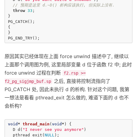
// 预期是这里 d.~D() 析构应该执行, 但实际上没有.
throw
33
;
}
PG_CATCH
();
{
}
PG_END_TRY
();
原因其实已经体现在上面 force unwind 描述中了, 继续以
上面那个调用图为例, 这里局部变量 d 位于函数 f2 中; 此时
force unwind 过程在判断
f2.rsp >=
之后, 直接将控制流指向了
f2_pg_sigjmp_buf.sp
PG_CATCH 处, 因此未执行 d 的析构. 针对这个问题, 我第
一想法是看看 pthread_exit 怎么做的, 难道下面的 d 也不
会析构?
void
*
thread_main
(
void
*
)
{
D
d
(
"I never see you anymore"
)
pthread_exit
(
NULL
);