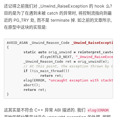
还记得之前我们对 _Unwind_RaiseException 的 hook 么?
目的是为了在遇到未被 catch 的异常时, 将控制流指向到最
近的 PG_TRY 处, 而不是 terminate 掉. 如之前的文章所示,
在原型中这块的实现是:
AVOID_ASAN
_Unwind_Reason_Code
_Unwind_RaiseExceptio
{
static
auto
orig_unwind
=
reinterpret_cast
<
d
dlsym
(
RTLD_NEXT
,
"_Unwind_RaiseExcep
_Unwind_Reason_Code
ret
=
orig_unwind
(
e
);
// At this point, the exception thrown by C+
if
(
!
is_main_thread
())
return
ret
;
elog
(
ERROR
,
"uncaught exception with stacktr
abort
();
return
ret
;
}
这其实是不符合 C++ 异常 ABI 描述的. 我们
elog(ERROR