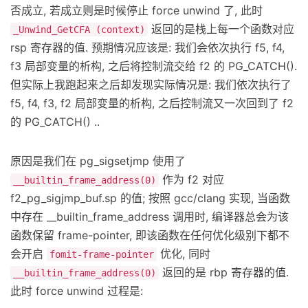
否成立, 若成立则是时候停止 force unwind 了, 此时
返回的是栈上每一个函数对应
_Unwind_GetCFA (context)
rsp 寄存器的值. 预期情况应该是: 我们会依次执行 f5, f4,
f3 局部变量的析构, 之后将控制流交给 f2 的 PG_CATCH().
但实际上我跑起来之后却发现实际情况是: 我们依次执行了
f5, f4, f3, f2 局部变量的析构, 之后控制流又一次回到了 f2
的 PG_CATCH() ..
原因是我们在 pg_sigsetjmp 使用了
作为 f2 对应
__builtin_frame_address(0)
f2_pg_sigjmp_buf.sp 的值; 按照 gcc/clang 实现, 当函数
中存在 __builtin_frame_address 调用时, 编译器总会为该
函数保留 frame-pointer, 即该函数在任何优化级别下都不
会开启
优化, 同时
fomit-frame-pointer
返回的是 rbp 寄存器的值.
__builtin_frame_address(0)
此时 force unwind 过程是: