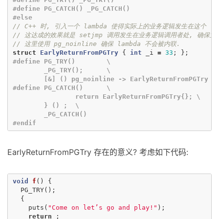
#define PG_CATCH() _PG_CATCH()

// C++ 时, 引入一个 lambda 使得实际上的业务逻辑发生在这个 lam
// 这达成的效果就是 setjmp 调用发生在业务逻辑调用者处, 确保
// 这里使用 pg_noinline 确保 lambda 不会被内联.
struct
EarlyReturnFromPGTry
{
int
_i
=
33
;
};
#define PG_TRY()	\

	_PG_TRY();	\

	[&] () pg_noinline -> EarlyReturnFromPGTry {

#define PG_CATCH()	\

		return EarlyReturnFromPGTry{}; \

	} () ;	\

	_PG_CATCH()

EarlyReturnFromPGTry 存在的意义? 考虑如下代码:
void
f
()
{
PG_TRY
();
{
puts
(
"Come on let’s go and play!"
);
return
;