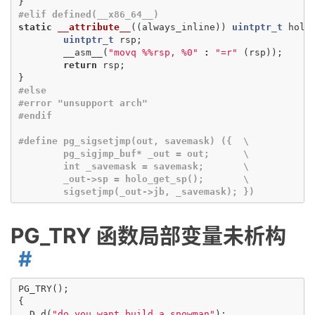
}
static
__attribute__
((
always_inline
))
uintptr_t
holo
uintptr_t
rsp
;
__asm__
(
"movq %%rsp, %0"
:
"=r"
(
rsp
));
return
rsp
;
}
#else

#error "unsupport arch"

#define pg_sigsetjmp(out, savemask) ({	\

	pg_sigjmp_buf* _out = out;	\

	int _savemask = savemask;	\

	_out->sp = holo_get_sp();	\

PG_TRY 函数局部变量未析构
PG_TRY
();
{
D
d
(
"do you want build a snowman"
);