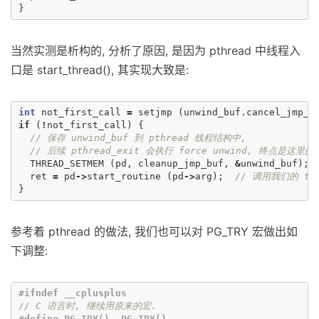
}
当然实测是析构的, 分析了原因, 是因为 pthread 中线程入
口是 start_thread(), 其实现大致是:
int
not_first_call
=
setjmp
(
unwind_buf
.
cancel_jmp_b
if
(
!
not_first_call
)
{
// 保存 unwind_buf 到 pthread 线程结构中,
// 后续 pthread_exit 会执行 force unwind, 终点是这里的 u
THREAD_SETMEM
(
pd
,
cleanup_jmp_buf
,
&
unwind_buf
);
ret
=
pd
->
start_routine
(
pd
->
arg
);
// 调用我们的 thr
}
参考着 pthread 的做法, 我们也可以对 PG_TRY 宏做出如
下调整:
// C 语言时, 继续用原来的宏.
#define PG_TRY() _PG_TRY()
