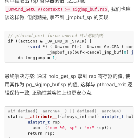
构中提取出 rsp 寄存器的值, 之后判断
, 我们也应
_Unwind_GetCFA(context) >= sigjmp_buf.rsp
该这样做, 但问题是, 拿不到 _jmpbuf_sp 的实现:
// pthread_exit force unwind 终止逻辑判断
if
((
actions
&
_UA_END_OF_STACK
)
||
(
void
*
)
(
_Unwind_Ptr
)
_Unwind_GetCFA
(
_cont
_jmpbuf_sp
(
buf
->
cancel_jmp_buf
[
0
].
jm
do_longjump
=
1
;
最终解决方案: 通过 holo_get_sp 拿到 rsp 寄存器的值, 使
用其作为 pg_sigjmp_buf.sp 的值, 这样与 pthread_exit 逻
辑保持一致, 正确性兼容性上也更安心点.
static
__attribute__
((
always_inline
))
uintptr_t
holo
uintptr_t
rsp
;
__asm__
(
"mov %0, sp"
:
"=r"
(
sp
));
return
rsp
;