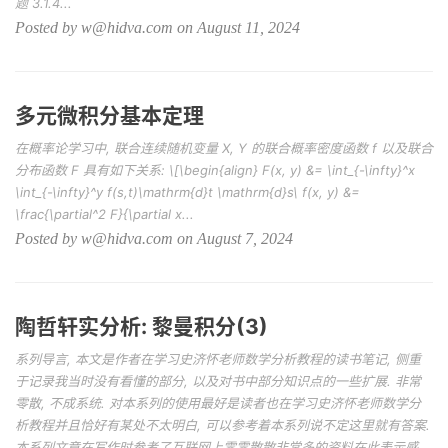
题 3.1.4...
Posted by w@hidva.com on August 11, 2024
多元微积分基本定理
在概率论学习中, 联合连续随机变量 X, Y 的联合概率密度函数 f 以及联合
分布函数 F 具有如下关系: \[\begin{align} F(x, y) &= \int_{-\infty}^x
\int_{-\infty}^y f(s,t)\mathrm{d}t \mathrm{d}s
\
f(x, y) &=
\frac{\partial^2 F}{\partial x...
Posted by w@hidva.com on August 7, 2024
陶哲轩实分析: 黎曼积分(3)
系列导言, 本文是作者在学习史济怀老师数学分析教程的读书笔记, 侧重
于记录我当时没有看懂的部分, 以及对书中部分知识点的一些扩展. 非常
零散, 不成系统. 对本系列的使用最好是读者也在学习史济怀老师数学分
析教程并且恰好有某处不太明白, 可以参考着本系列说不定这里就有答案.
本系列文章在写作时参考了互联网上零零散散非常多的资料在此表示感