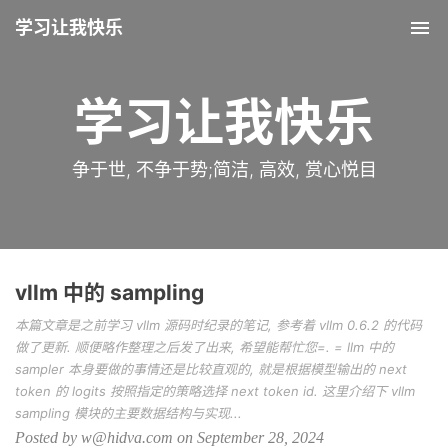
学习让我快乐
Tog
nav
学习让我快乐
争于世, 不争于势;简洁, 高效, 赏心悦目
vllm 中的 sampling
本篇文章是之前学习 vllm 源码时纪录的笔记, 参考着 vllm 0.6.2 的代码
做了更新. 顺便略作整理之后发了出来, 希望能帮忙您=. = llm 中的
sampler 本身要做的事情还是比较直观的, 就是根据模型输出的 next
token 的 logits 按照指定的策略选择 next token id. 这里介绍下 vllm
sampling 模块的主要数据结构与实现...
Posted by w@hidva.com on September 28, 2024